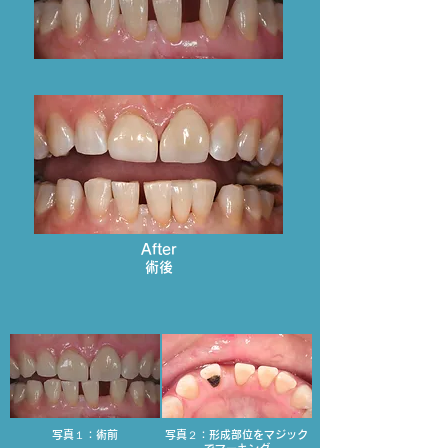
After
術後
写真１：術前
写真２：形成部位をマジック