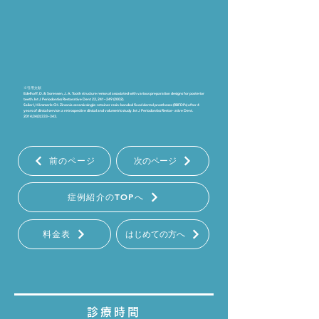
※引用文献
Edelhoff, D. & Sorensen, J. A. Tooth structure removal associated with various preparation designs for posterior
teeth. Int J Periodontics Restorative Dent 22, 241–
249 (2002)
.
Sailer I, Hämmerle CH. Zirconia ceramic single-retainer resin-bonded fixed dental prostheses (RBFDPs) after 4
years of clinical service: a retrospective clinical and volumetric study. Int J Periodontics Restor- ative Dent.
2014;34(3):333–343.
前のページ
次のページ
症例紹介のTOPへ
料金表
はじめての方へ
診療時間