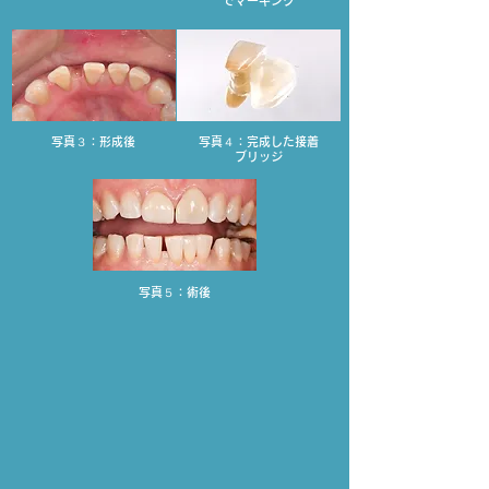
でマーキング
写真３：形成後
写真４：完成した接着
ブリッジ
写真５：術後