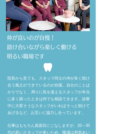
仲が良いのが自慢！
助け合いながら楽しく働ける
明るい職場です
院長から見ても、スタッフ同士の仲が良く助け
合う風土ができているのが自慢。自分のことば
かりでなく、周りに気を遣えるスタッフが本当
に多く困ったときは何でも相談できます。診療
中に大変そうなスタッフがいればそっと助けて
あげるなど、お互いに協力し合っています。
仕事はもちろん真面目にこなしますが、20～30
代の若いスタッフが多いため、職場は和気あい