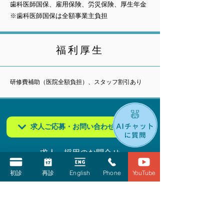
歯科医師国保、雇用保険、労災保険、厚生年金
※歯科医師国保は全額事業主負担
福利厚生
研修費補助（医院全額負担）、スタッフ割引あり
求人ご応募・お問い合わせフォーム
求人・採用のお問合せ
045-317-8558
初診
再診
English
Phone
YouTube