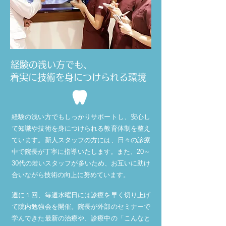
経験の浅い方でも、
着実に技術を身につけられる環境
経験の浅い方でもしっかりサポートし、安心し
て知識や技術を身につけられる教育体制を整え
ています。
新人スタッフの方には、日々の診療
中で院長が丁寧に指導いたします。また、20～
30代の若いスタッフが多いため、お互いに助け
合いながら技術の向上に努めています。
週に１回、毎週水曜日には診療を早く切り上げ
て院内勉強会を開催。院長が外部のセミナーで
学んできた最新の治療や、診療中の「こんなと