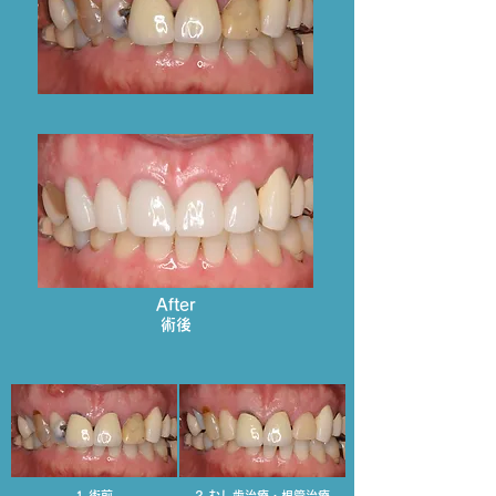
After
術後
1.術前
2.むし歯治療・根管治療