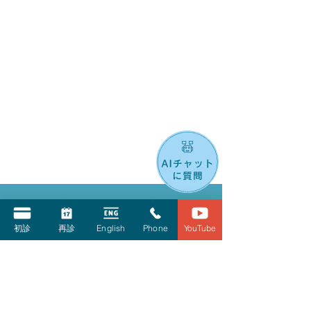
お問合せ・ご予約はこちら
045-317-8558
初診
再診
English
Phone
YouTube
初診オンライン予約
再診予約フォーム